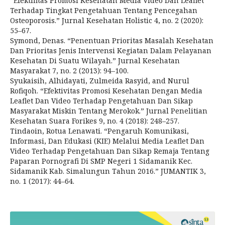
“Efektifitas Promosi Kesehatan Media Video Dan Leaflet
Terhadap Tingkat Pengetahuan Tentang Pencegahan
Osteoporosis.” Jurnal Kesehatan Holistic 4, no. 2 (2020):
55–67.
Symond, Denas. “Penentuan Prioritas Masalah Kesehatan
Dan Prioritas Jenis Intervensi Kegiatan Dalam Pelayanan
Kesehatan Di Suatu Wilayah.” Jurnal Kesehatan
Masyarakat 7, no. 2 (2013): 94–100.
Syukaisih, Alhidayati, Zulmeida Rasyid, and Nurul
Rofiqoh. “Efektivitas Promosi Kesehatan Dengan Media
Leaflet Dan Video Terhadap Pengetahuan Dan Sikap
Masyarakat Miskin Tentang Merokok.” Jurnal Penelitian
Kesehatan Suara Forikes 9, no. 4 (2018): 248–257.
Tindaoin, Rotua Lenawati. “Pengaruh Komunikasi,
Informasi, Dan Edukasi (KIE) Melalui Media Leaflet Dan
Video Terhadap Pengetahuan Dan Sikap Remaja Tentang
Paparan Pornografi Di SMP Negeri 1 Sidamanik Kec.
Sidamanik Kab. Simalungun Tahun 2016.” JUMANTIK 3,
no. 1 (2017): 44–64.