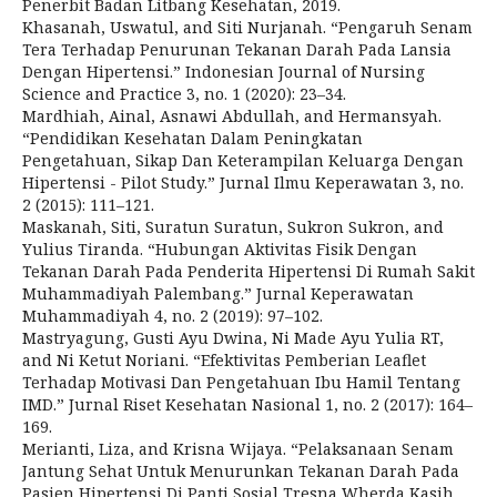
Penerbit Badan Litbang Kesehatan, 2019.
Khasanah, Uswatul, and Siti Nurjanah. “Pengaruh Senam
Tera Terhadap Penurunan Tekanan Darah Pada Lansia
Dengan Hipertensi.” Indonesian Journal of Nursing
Science and Practice 3, no. 1 (2020): 23–34.
Mardhiah, Ainal, Asnawi Abdullah, and Hermansyah.
“Pendidikan Kesehatan Dalam Peningkatan
Pengetahuan, Sikap Dan Keterampilan Keluarga Dengan
Hipertensi - Pilot Study.” Jurnal Ilmu Keperawatan 3, no.
2 (2015): 111–121.
Maskanah, Siti, Suratun Suratun, Sukron Sukron, and
Yulius Tiranda. “Hubungan Aktivitas Fisik Dengan
Tekanan Darah Pada Penderita Hipertensi Di Rumah Sakit
Muhammadiyah Palembang.” Jurnal Keperawatan
Muhammadiyah 4, no. 2 (2019): 97–102.
Mastryagung, Gusti Ayu Dwina, Ni Made Ayu Yulia RT,
and Ni Ketut Noriani. “Efektivitas Pemberian Leaflet
Terhadap Motivasi Dan Pengetahuan Ibu Hamil Tentang
IMD.” Jurnal Riset Kesehatan Nasional 1, no. 2 (2017): 164–
169.
Merianti, Liza, and Krisna Wijaya. “Pelaksanaan Senam
Jantung Sehat Untuk Menurunkan Tekanan Darah Pada
Pasien Hipertensi Di Panti Sosial Tresna Wherda Kasih