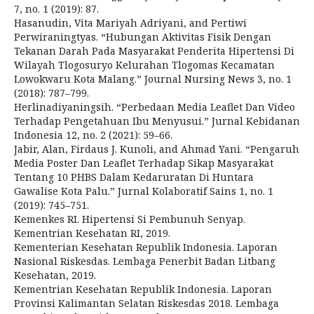
7, no. 1 (2019): 87.
Hasanudin, Vita Mariyah Adriyani, and Pertiwi
Perwiraningtyas. “Hubungan Aktivitas Fisik Dengan
Tekanan Darah Pada Masyarakat Penderita Hipertensi Di
Wilayah Tlogosuryo Kelurahan Tlogomas Kecamatan
Lowokwaru Kota Malang.” Journal Nursing News 3, no. 1
(2018): 787–799.
Herlinadiyaningsih. “Perbedaan Media Leaflet Dan Video
Terhadap Pengetahuan Ibu Menyusui.” Jurnal Kebidanan
Indonesia 12, no. 2 (2021): 59–66.
Jabir, Alan, Firdaus J. Kunoli, and Ahmad Yani. “Pengaruh
Media Poster Dan Leaflet Terhadap Sikap Masyarakat
Tentang 10 PHBS Dalam Kedaruratan Di Huntara
Gawalise Kota Palu.” Jurnal Kolaboratif Sains 1, no. 1
(2019): 745–751.
Kemenkes RI. Hipertensi Si Pembunuh Senyap.
Kementrian Kesehatan RI, 2019.
Kementerian Kesehatan Republik Indonesia. Laporan
Nasional Riskesdas. Lembaga Penerbit Badan Litbang
Kesehatan, 2019.
Kementrian Kesehatan Republik Indonesia. Laporan
Provinsi Kalimantan Selatan Riskesdas 2018. Lembaga