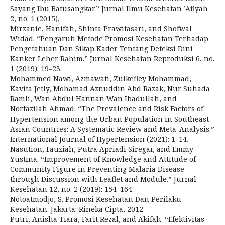
Sayang Ibu Batusangkar.” Jurnal Ilmu Kesehatan ’Afiyah
2, no. 1 (2015).
Mirzanie, Hanifah, Shinta Prawitasari, and Shofwal
Widad. “Pengaruh Metode Promosi Kesehatan Terhadap
Pengetahuan Dan Sikap Kader Tentang Deteksi Dini
Kanker Leher Rahim.” Jurnal Kesehatan Reproduksi 6, no.
1 (2019): 19–23.
Mohammed Nawi, Azmawati, Zulkefley Mohammad,
Kavita Jetly, Mohamad Aznuddin Abd Razak, Nur Suhada
Ramli, Wan Abdul Hannan Wan Ibadullah, and
Norfazilah Ahmad. “The Prevalence and Risk Factors of
Hypertension among the Urban Population in Southeast
Asian Countries: A Systematic Review and Meta-Analysis.”
International Journal of Hypertension (2021): 1–14.
Nasution, Fauziah, Putra Apriadi Siregar, and Emmy
Yustina. “Improvement of Knowledge and Attitude of
Community Figure in Preventing Malaria Disease
through Discussion with Leaflet and Module.” Jurnal
Kesehatan 12, no. 2 (2019): 154–164.
Notoatmodjo, S. Promosi Kesehatan Dan Perilaku
Kesehatan. Jakarta: Rineka Cipta, 2012.
Putri, Anisha Tiara, Farit Rezal, and Akifah. “Efektivitas