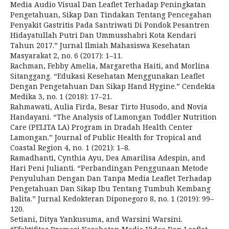
Media Audio Visual Dan Leaflet Terhadap Peningkatan
Pengetahuan, Sikap Dan Tindakan Tentang Pencegahan
Penyakit Gastritis Pada Santriwati Di Pondok Pesantren
Hidayatullah Putri Dan Ummusshabri Kota Kendari
Tahun 2017.” Jurnal Ilmiah Mahasiswa Kesehatan
Masyarakat 2, no. 6 (2017): 1–11.
Rachman, Febby Amelia, Margaretha Haiti, and Morlina
Sitanggang. “Edukasi Kesehatan Menggunakan Leaflet
Dengan Pengetahuan Dan Sikap Hand Hygine.” Cendekia
Medika 3, no. 1 (2018): 17–21.
Rahmawati, Aulia Firda, Besar Tirto Husodo, and Novia
Handayani. “The Analysis of Lamongan Toddler Nutrition
Care (PELITA LA) Program in Dradah Health Center
Lamongan.” Journal of Public Health for Tropical and
Coastal Region 4, no. 1 (2021): 1–8.
Ramadhanti, Cynthia Ayu, Dea Amarilisa Adespin, and
Hari Peni Julianti. “Perbandingan Penggunaan Metode
Penyuluhan Dengan Dan Tanpa Media Leaflet Terhadap
Pengetahuan Dan Sikap Ibu Tentang Tumbuh Kembang
Balita.” Jurnal Kedokteran Diponegoro 8, no. 1 (2019): 99–
120.
Setiani, Ditya Yankusuma, and Warsini Warsini.