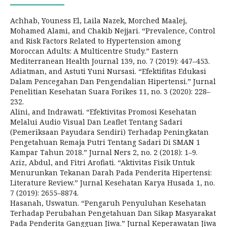
Achhab, Youness El, Laila Nazek, Morched Maalej,
Mohamed Alami, and Chakib Nejjari. “Prevalence, Control
and Risk Factors Related to Hypertension among
Moroccan Adults: A Multicentre Study.” Eastern
Mediterranean Health Journal 139, no. 7 (2019): 447–453.
Adiatman, and Astuti Yuni Nursasi. “Efektifitas Edukasi
Dalam Pencegahan Dan Pengendalian Hipertensi.” Jurnal
Penelitian Kesehatan Suara Forikes 11, no. 3 (2020): 228–
232.
Alini, and Indrawati. “Efektivitas Promosi Kesehatan
Melalui Audio Visual Dan Leaflet Tentang Sadari
(Pemeriksaan Payudara Sendiri) Terhadap Peningkatan
Pengetahuan Remaja Putri Tentang Sadari Di SMAN 1
Kampar Tahun 2018.” Jurnal Ners 2, no. 2 (2018): 1–9.
Aziz, Abdul, and Fitri Arofiati. “Aktivitas Fisik Untuk
Menurunkan Tekanan Darah Pada Penderita Hipertensi:
Literature Review.” Jurnal Kesehatan Karya Husada 1, no.
7 (2019): 2655–8874.
Hasanah, Uswatun. “Pengaruh Penyuluhan Kesehatan
Terhadap Perubahan Pengetahuan Dan Sikap Masyarakat
Pada Penderita Gangguan Jiwa.” Jurnal Keperawatan Jiwa