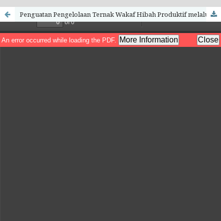
Penguatan Pengelolaan Ternak Wakaf Hibah Produktif melalui Fermentasi Pakan Ternak sebagai Alternatif Pemberdayaan Santri menuju Pesantren Yatim yang Mandiri