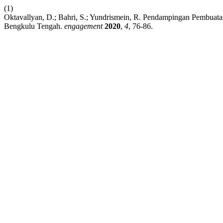
(1)
Oktavallyan, D.; Bahri, S.; Yundrismein, R. Pendampingan Pembu
Bengkulu Tengah.
engagement
2020
,
4
, 76-86.